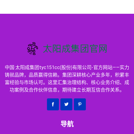
中国·太阳成集团tyc151cc(股份)有限公司-官方网站——实力
铸就品牌，品质赢得信赖。集团深耕核心产业多年，积累丰
富经验与市场认可。这里汇集治理结构、核心业务介绍、成
功案例及合作伙伴信息，期待建立长期互信合作关系。
导航