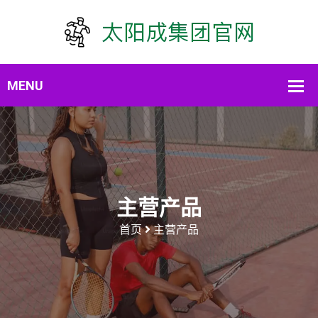
主营产品
首页
主营产品