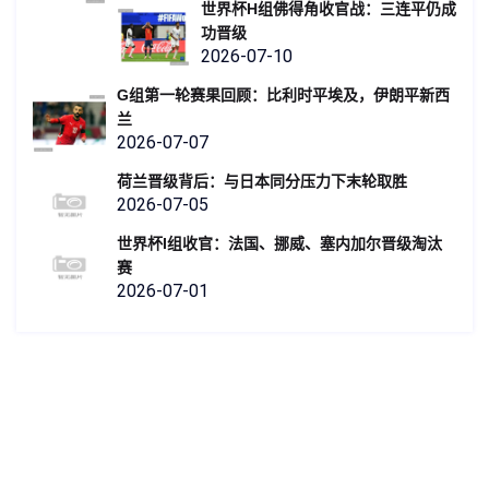
世界杯H组佛得角收官战：三连平仍成
功晋级
2026-07-10
G组第一轮赛果回顾：比利时平埃及，伊朗平新西
兰
2026-07-07
荷兰晋级背后：与日本同分压力下末轮取胜
2026-07-05
世界杯I组收官：法国、挪威、塞内加尔晋级淘汰
赛
2026-07-01