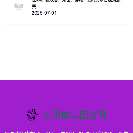
世界杯I组收官：法国、挪威、塞内加尔晋级淘汰
赛
2026-07-01