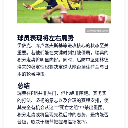
球员表现将左右局势
伊萨克、库卢塞夫斯基等进攻核心的状态至关
重要。若他们能在关键时刻打破僵局，瑞典的
积分走势将明显向好。同时，后防中坚如林德
洛夫的稳定性也将决定球队能否顶住荷兰与日
本的轮番冲击。
总结
瑞典在F组并非热门，但也绝非陪跑。其务实
的打法、坚韧的意志以及合理的赛程安排，使
其完全有机会从这个“死亡之组”中杀出重围。
积分走势或将呈现先稳后冲的态势，最终能否
晋级，取决于细节把握与临场发挥。