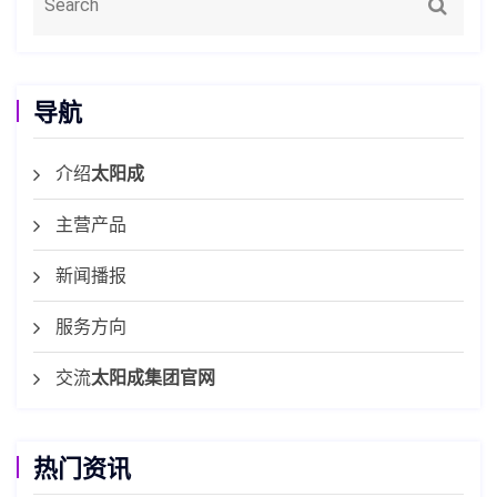
导航
介绍
太阳成
主营产品
新闻播报
服务方向
交流
太阳成集团官网
热门资讯