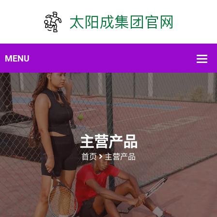
主营产品
首页
主营产品