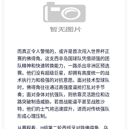
而真正令人警惕的，或许是首次闯入世界杯正
赛的佛得角。这支西非岛国球队凭借顽强的团
队精神和快速转换能力，一路杀出非洲区预选
赛。他们没有超级巨星，却拥有高度统一的战
术执行力和极强的对抗意愿。面对技术型球队
时，佛得角往往通过高强度逼抢打乱对手节
奏；面对身体对抗强队，则依靠灵活跑位和边
路突破制造威胁。若首战能逼平甚至战胜沙
特，他们的士气将迅速提升，进而对传统强队
形成心理压制。
从赛程看，H组第二轮西班牙对阵佛得角、乌