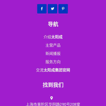
导航
介绍
太阳成
主营产品
新闻播报
服务方向
交流
太阳成集团官网
找到我们
上海市普陀区华阴路290号208室