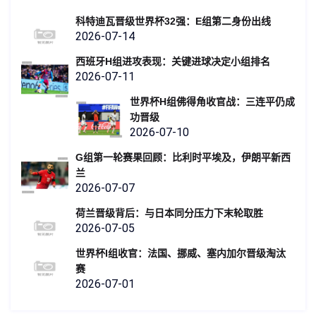
科特迪瓦晋级世界杯32强：E组第二身份出线
2026-07-14
西班牙H组进攻表现：关键进球决定小组排名
2026-07-11
世界杯H组佛得角收官战：三连平仍成
功晋级
2026-07-10
G组第一轮赛果回顾：比利时平埃及，伊朗平新西
兰
2026-07-07
荷兰晋级背后：与日本同分压力下末轮取胜
2026-07-05
世界杯I组收官：法国、挪威、塞内加尔晋级淘汰
赛
2026-07-01