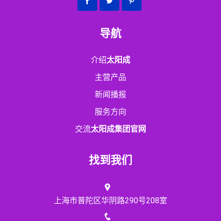
导航
介绍
太阳成
主营产品
新闻播报
服务方向
交流
太阳成集团官网
找到我们
上海市普陀区华阴路290号208室