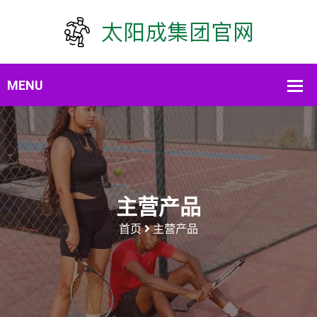
主营产品
首页
主营产品