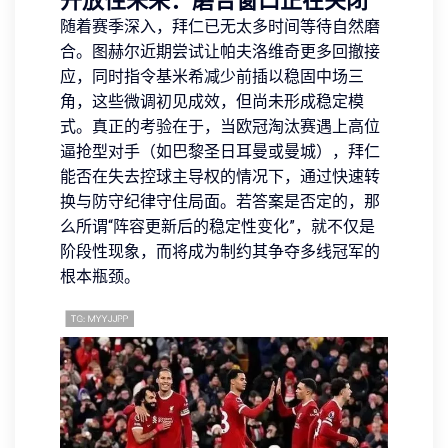
开放性未来：磨合窗口正在关闭
随着赛季深入，拜仁已无太多时间等待自然磨
合。图赫尔近期尝试让帕夫洛维奇更多回撤接
应，同时指令基米希减少前插以稳固中场三
角，这些微调初见成效，但尚未形成稳定模
式。真正的考验在于，当欧冠淘汰赛遇上高位
逼抢型对手（如巴黎圣日耳曼或曼城），拜仁
能否在失去控球主导权的情况下，通过快速转
换与防守纪律守住局面。若答案是否定的，那
么所谓“阵容更新后的稳定性变化”，就不仅是
阶段性现象，而将成为制约其争夺多线冠军的
根本瓶颈。