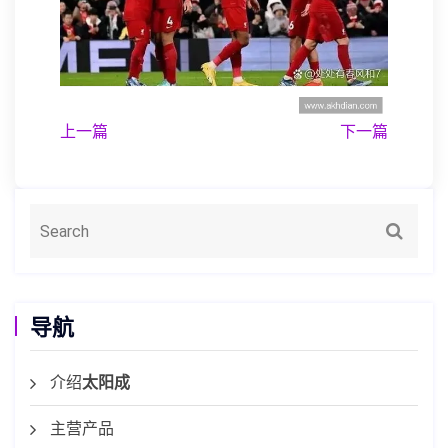
上一篇
下一篇
导航
介绍
太阳成
主营产品