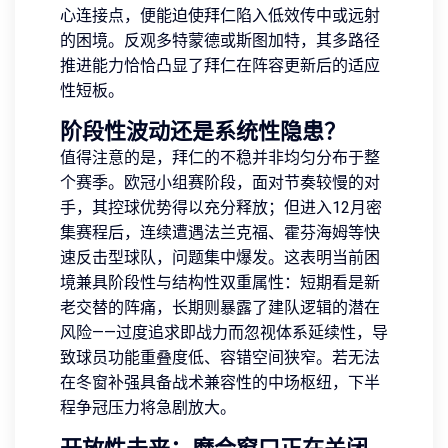
心连接点，便能迫使拜仁陷入低效传中或远射
的困境。反观多特蒙德或斯图加特，其多路径
推进能力恰恰凸显了拜仁在阵容更新后的适应
性短板。
阶段性波动还是系统性隐患？
值得注意的是，拜仁的不稳并非均匀分布于整
个赛季。欧冠小组赛阶段，面对节奏较慢的对
手，其控球优势得以充分释放；但进入12月密
集赛程后，连续遭遇法兰克福、霍芬海姆等快
速反击型球队，问题集中爆发。这表明当前困
境兼具阶段性与结构性双重属性：短期看是新
老交替的阵痛，长期则暴露了建队逻辑的潜在
风险——过度追求即战力而忽视体系延续性，导
致球员功能重叠度低、容错空间狭窄。若无法
在冬窗补强具备战术兼容性的中场枢纽，下半
程争冠压力将急剧放大。