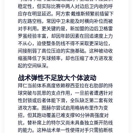
稳定性，但实际比赛中两人对边后卫内收的呼
应存在明显延迟。阿方索·戴维斯频繁前插留下
的左路空档，常因中卫未能及时横向补位而被
对手利用。更关键的是，新加盟的边后卫格雷
罗虽经验丰富，却因年龄因素在回追速度上力
不从心，迫使整条防线不得不采取更深站位，
间接削弱了高位压迫的实施基础。这种被动收
缩虽降低了失球频率，却也压缩了本方进攻发
起的空间纵深。
战术弹性不足放大个体波动
拜仁当前体系高度依赖穆西亚拉在右肋部的持
球突破与凯恩的支点作用，一旦前者遭遇针对
性封锁或后者体能下滑，全队缺乏第二套有效
进攻方案。图赫尔尝试启用格纳布里作为变
招，但其跑动覆盖已难支撑90分钟高强度对
抗，替补席上的特尔又尚未具备独立撕开防线
的能力。这种战术单一性使得对手只需掐断核