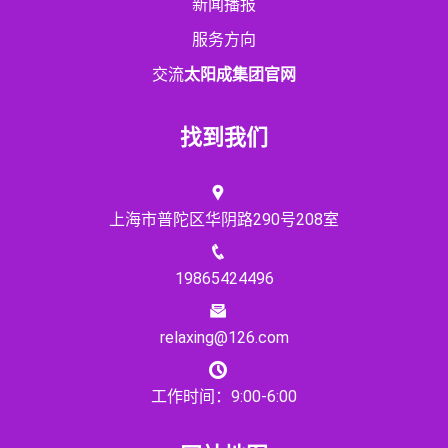
新闻播报
服务方向
交流
太阳成集团官网
找到我们
上海市普陀区华阴路290号208室
19865424496
relaxing@126.com
工作时间：9:00-6:00