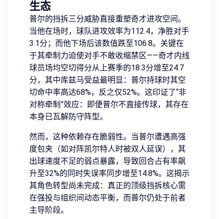
生态
普尔的挡拆三分威胁直接重塑奇才进攻空间。
当他在场时，球队进攻效率为112.4，净胜对手
3.1分；而他下场后该数值跌至106.8。关键在
于其牵制力迫使对手不敢收缩禁区——奇才内线
球员场均空切得分从上赛季的18.3分增至24.7
分，其中库兹马受益最明显：普尔持球时其空
切命中率高达68%，反之仅52%。这印证了“非
对称牵制”效应：即便普尔不直接传球，其存在
本身已瓦解防守阵型。
然而，这种依赖存在脆弱性。当普尔遭遇高强
度包夹（如对阵凯尔特人时被双人延误），其
出球速度不足的弱点暴露，导致回合占有率飙
升至32%的同时失误率同步增至14.8%。这揭示
其角色转型尚未完成：真正的顶级挡拆核心需
在强投与组织间动态平衡，而普尔仍处于前者
主导阶段。