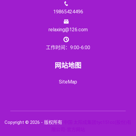
19865424496
relaxing@126.com
工作时间：9:00-6:00
网站地图
SiteMap
Copyright © 2026 - 版权所有
中国·太阳成集团tyc151cc(股份)有
限公司-官方网站