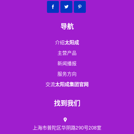
导航
介绍
太阳成
主营产品
新闻播报
服务方向
交流
太阳成集团官网
找到我们
上海市普陀区华阴路290号208室