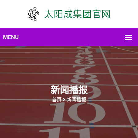
新闻播报
首页
新闻播报