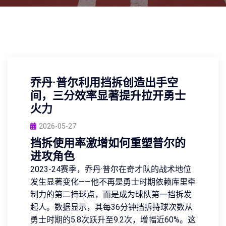
乔丹·普尔利用挡拆创造出手空
间，三分效率显著提升拉开勇士
火力
2026-05-27
挡拆使用率激增如何重塑普尔的
进攻角色
2023-24赛季，乔丹·普尔在奇才队的战术地位
发生显著变化——他不再是勇士时期依赖库里牵
制力的第二持球点，而是成为球队第一挡拆发
起人。数据显示，其每36分钟挡拆持球次数从
勇士时期的5.8次跃升至9.2次，增幅近60%。这