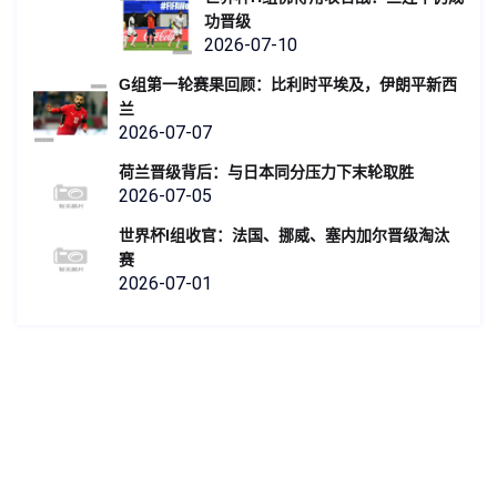
功晋级
2026-07-10
G组第一轮赛果回顾：比利时平埃及，伊朗平新西
兰
2026-07-07
荷兰晋级背后：与日本同分压力下末轮取胜
2026-07-05
世界杯I组收官：法国、挪威、塞内加尔晋级淘汰
赛
2026-07-01