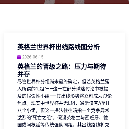
英格兰世界杯出线路线图分析
2026-06-15
英格兰的晋级之路：压力与期待
并存
尽管世界杯分组尚未最终确定，但若英格兰落
入所谓的“L组”——这一在部分球迷讨论中被提
及的假设性小组——其出线形势将立刻成为舆论
焦点。现实中世界杯并无L组，通常仅有A至H
八个小组，但这一提法往往暗指一个竞争异常
激烈的“死亡之组”。假设英格兰与西班牙、德
国或阿根廷等传统强队同组，其出线路线将充