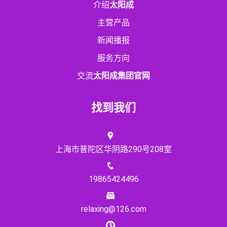
介绍
太阳成
主营产品
新闻播报
服务方向
交流
太阳成集团官网
找到我们
上海市普陀区华阴路290号208室
19865424496
relaxing@126.com