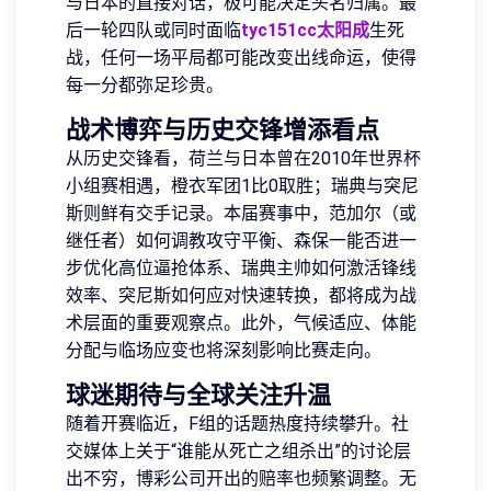
与日本的直接对话，极可能决定头名归属。最
后一轮四队或同时面临
tyc151cc太阳成
生死
战，任何一场平局都可能改变出线命运，使得
每一分都弥足珍贵。
战术博弈与历史交锋增添看点
从历史交锋看，荷兰与日本曾在2010年世界杯
小组赛相遇，橙衣军团1比0取胜；瑞典与突尼
斯则鲜有交手记录。本届赛事中，范加尔（或
继任者）如何调教攻守平衡、森保一能否进一
步优化高位逼抢体系、瑞典主帅如何激活锋线
效率、突尼斯如何应对快速转换，都将成为战
术层面的重要观察点。此外，气候适应、体能
分配与临场应变也将深刻影响比赛走向。
球迷期待与全球关注升温
随着开赛临近，F组的话题热度持续攀升。社
交媒体上关于“谁能从死亡之组杀出”的讨论层
出不穷，博彩公司开出的赔率也频繁调整。无