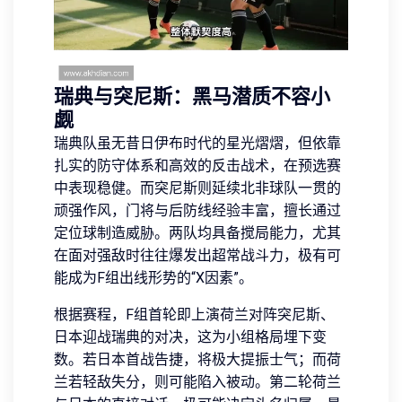
瑞典与突尼斯：黑马潜质不容小
觑
瑞典队虽无昔日伊布时代的星光熠熠，但依靠
扎实的防守体系和高效的反击战术，在预选赛
中表现稳健。而突尼斯则延续北非球队一贯的
顽强作风，门将与后防线经验丰富，擅长通过
定位球制造威胁。两队均具备搅局能力，尤其
在面对强敌时往往爆发出超常战斗力，极有可
能成为F组出线形势的“X因素”。
根据赛程，F组首轮即上演荷兰对阵突尼斯、
日本迎战瑞典的对决，这为小组格局埋下变
数。若日本首战告捷，将极大提振士气；而荷
兰若轻敌失分，则可能陷入被动。第二轮荷兰