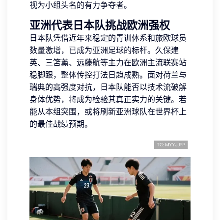
视为小组头名的有力争夺者。
亚洲代表日本队挑战欧洲强权
日本队凭借近年来稳定的青训体系和旅欧球员
数量激增，已成为亚洲足球的标杆。久保建
英、三笘薰、远藤航等主力在欧洲主流联赛站
稳脚跟，整体传控打法日趋成熟。面对荷兰与
瑞典的高强度对抗，日本队能否以技术流破解
身体优势，将成为检验其真正实力的关键。若
能从本组突围，或将刷新亚洲球队在世界杯上
的最佳战绩预期。