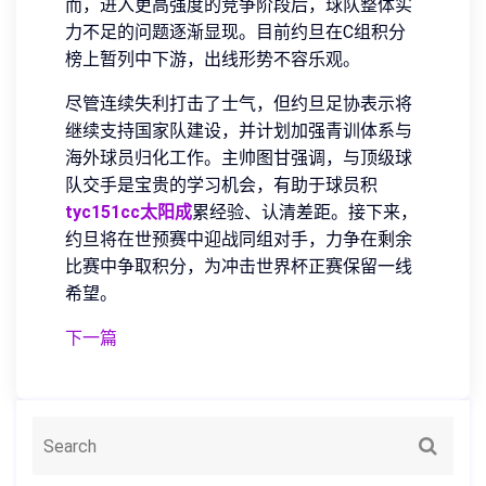
而，进入更高强度的竞争阶段后，球队整体实
力不足的问题逐渐显现。目前约旦在C组积分
榜上暂列中下游，出线形势不容乐观。
尽管连续失利打击了士气，但约旦足协表示将
继续支持国家队建设，并计划加强青训体系与
海外球员归化工作。主帅图甘强调，与顶级球
队交手是宝贵的学习机会，有助于球员积
tyc151cc太阳成
累经验、认清差距。接下来，
约旦将在世预赛中迎战同组对手，力争在剩余
比赛中争取积分，为冲击世界杯正赛保留一线
希望。
下一篇