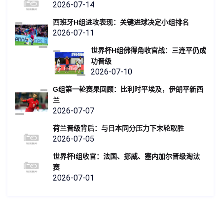
2026-07-14
西班牙H组进攻表现：关键进球决定小组排名
2026-07-11
世界杯H组佛得角收官战：三连平仍成
功晋级
2026-07-10
G组第一轮赛果回顾：比利时平埃及，伊朗平新西
兰
2026-07-07
荷兰晋级背后：与日本同分压力下末轮取胜
2026-07-05
世界杯I组收官：法国、挪威、塞内加尔晋级淘汰
赛
2026-07-01