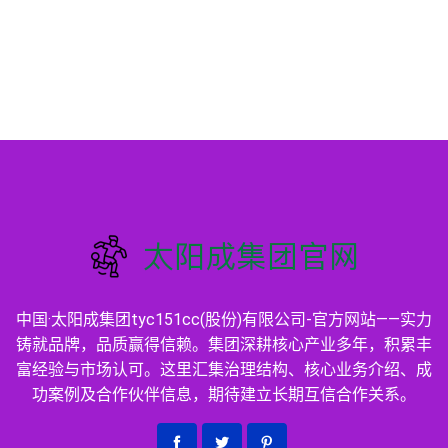
中国·太阳成集团tyc151cc(股份)有限公司-官方网站——实力
铸就品牌，品质赢得信赖。集团深耕核心产业多年，积累丰
富经验与市场认可。这里汇集治理结构、核心业务介绍、成
功案例及合作伙伴信息，期待建立长期互信合作关系。