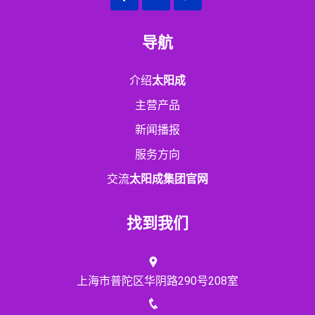
导航
介绍
太阳成
主营产品
新闻播报
服务方向
交流
太阳成集团官网
找到我们
上海市普陀区华阴路290号208室