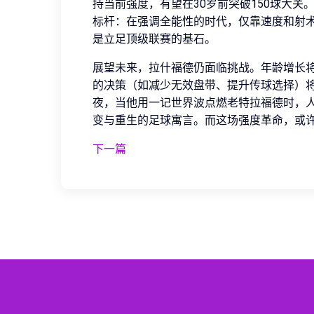
持当前强度，有望在30岁前突破150球大关
标杆：在强调全能性的时代，仅靠速度和射
是立足顶级联赛的基石。
展望未来，拉什福德仍面临挑战。年龄增长
的决策（如减少无效盘带、提升传球选择）将
夜，当他用一记世界波点燃老特拉福德时，
变与重生的足球寓言。而这场强度革命，或
下一篇