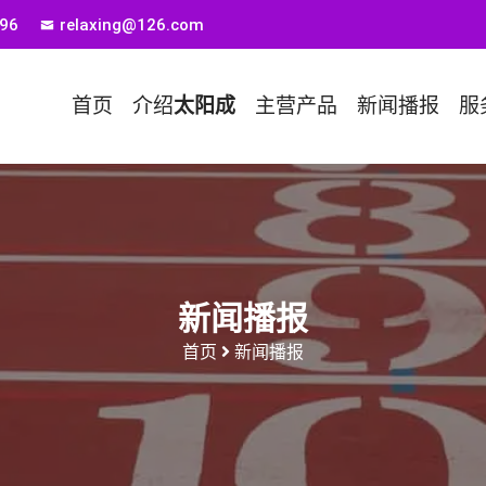
96
relaxing@126.com
首页
介绍
太阳成
主营产品
新闻播报
服
新闻播报
首页
新闻播报