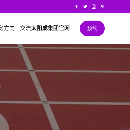
务方向
交流
太阳成集团官网
预约