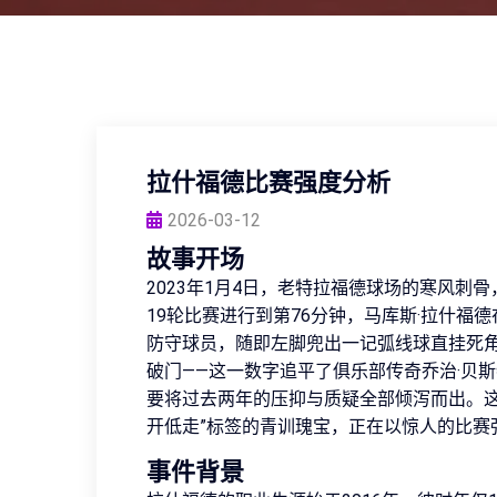
拉什福德比赛强度分析
2026-03-12
故事开场
2023年1月4日，老特拉福德球场的寒风
19轮比赛进行到第76分钟，马库斯·拉什
防守球员，随即左脚兜出一记弧线球直挂死角
破门——这一数字追平了俱乐部传奇乔治·贝
要将过去两年的压抑与质疑全部倾泻而出。这
开低走”标签的青训瑰宝，正在以惊人的比赛
事件背景