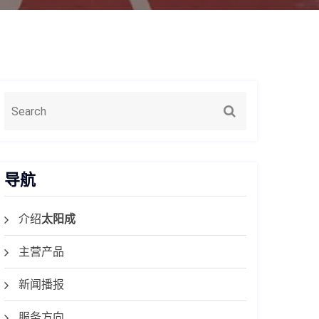
导航
介绍
太阳成
主营产品
新闻播报
服务方向