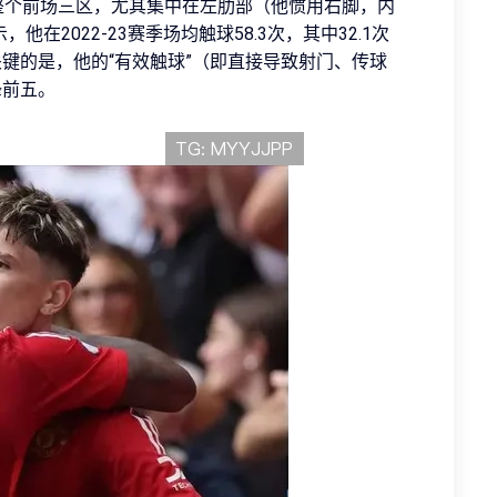
整个前场三区，尤其集中在左肋部（他惯用右脚，内
在2022-23赛季场均触球58.3次，其中32.1次
关键的是，他的“有效触球”（即直接导致射门、传球
锋前五。