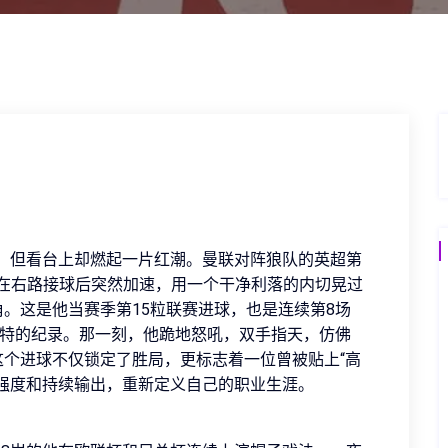
刺骨，但看台上却燃起一片红潮。曼联对阵狼队的英超第
福德在右路接球后突然加速，用一个干净利落的内切晃过
。这是他当赛季第15粒联赛进球，也是连续第8场
斯特的纪录。那一刻，他跪地怒吼，双手指天，仿佛
个进球不仅锁定了胜局，更标志着一位曾被贴上“高
强度和持续输出，重新定义自己的职业生涯。