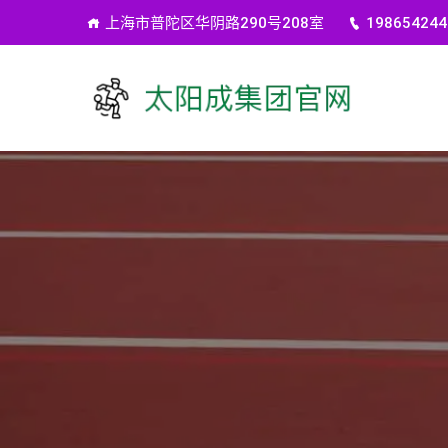
上海市普陀区华阴路290号208室
198654244